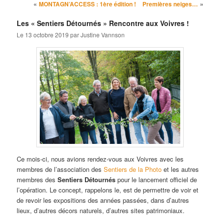
Navigation des articles
«
»
MONTAGN’ACCESS : 1ère édition !
Premières neiges…
Les « Sentiers Détournés » Rencontre aux Voivres !
Le
13 octobre 2019
par
Justine Vannson
Ce mois-ci, nous avions rendez-vous aux Voivres avec les
membres de l’association des
Sentiers de la Photo
et les autres
membres des
Sentiers Détournés
pour le lancement officiel de
l’opération. Le concept, rappelons le, est de permettre de voir et
de revoir les expositions des années passées, dans d’autres
lieux, d’autres décors naturels, d’autres sites patrimoniaux.