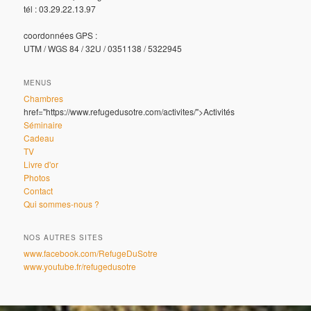
tél : 03.29.22.13.97
coordonnées GPS :
UTM / WGS 84 / 32U / 0351138 / 5322945
MENUS
Chambres
href="https://www.refugedusotre.com/activites/">Activités
Séminaire
Cadeau
TV
Livre d'or
Photos
Contact
Qui sommes-nous ?
NOS AUTRES SITES
www.facebook.com/RefugeDuSotre
www.youtube.fr/refugedusotre