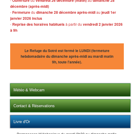
-
Ouverture
du
vendredi 26 décembre (matin)
au
dimanche 28
décembre (après-midi)
-
Fermeture
du
dimanche 28 décembre après-midi
au
jeudi 1er
janvier 2026 inclus
-
Reprise des horaires habituels
à partir du
vendredi 2 janvier 2026
à 9h
Le Refuge du Sotré est fermé le LUNDI (fermeture
hebdomadaire du dimanche après-midi au mardi matin
9h, toute l'année).
Météo & Webcam
Contact & Réservations
Livre d'Or
Permanence téléphonique du mardi 9h30 au dimanche matin.