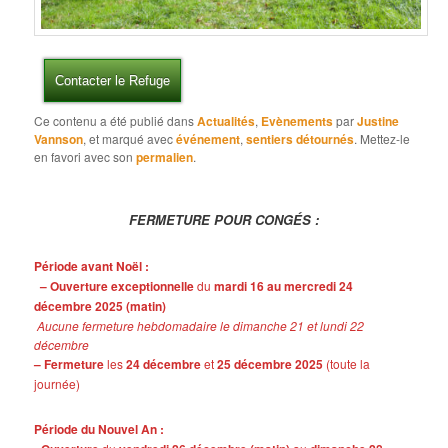
Contacter le Refuge
Ce contenu a été publié dans
Actualités
,
Evènements
par
Justine
Vannson
, et marqué avec
événement
,
sentiers détournés
. Mettez-le
en favori avec son
permalien
.
FERMETURE POUR CONGÉS :
Période avant Noël :
– Ouverture exceptionnelle
du
mardi 16 au mercredi 24
décembre 2025 (matin)
Aucune fermeture hebdomadaire le dimanche 21 et lundi 22
décembre
– Fermeture
les
24 décembre
et
25 décembre 2025
(toute la
journée)
Période du Nouvel An :