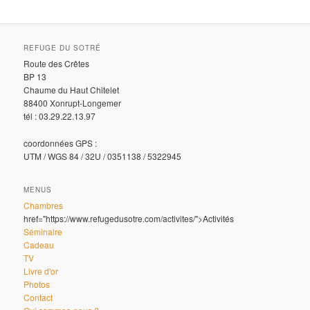
REFUGE DU SOTRÉ
Route des Crêtes
BP 13
Chaume du Haut Chitelet
88400 Xonrupt-Longemer
tél : 03.29.22.13.97
coordonnées GPS :
UTM / WGS 84 / 32U / 0351138 / 5322945
MENUS
Chambres
href="https://www.refugedusotre.com/activites/">Activités
Séminaire
Cadeau
TV
Livre d'or
Photos
Contact