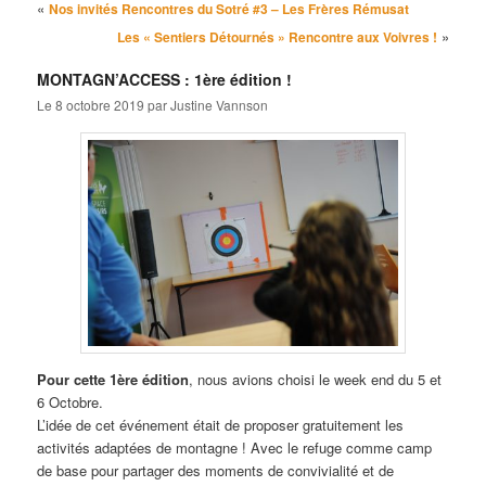
Navigation des articles
«
Nos invités Rencontres du Sotré #3 – Les Frères Rémusat
»
Les « Sentiers Détournés » Rencontre aux Voivres !
MONTAGN’ACCESS : 1ère édition !
Le
8 octobre 2019
par
Justine Vannson
Pour cette 1ère édition
, nous avions choisi le week end du 5 et
6 Octobre.
L’idée de cet événement était de proposer gratuitement les
activités adaptées de montagne ! Avec le refuge comme camp
de base pour partager des moments de convivialité et de