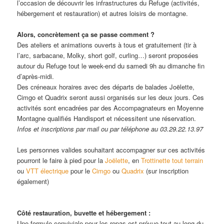
l’occasion de découvrir les infrastructures du Refuge (activités,
hébergement et restauration) et autres loisirs de montagne.
Alors, concrètement ça se passe comment ?
Des ateliers et animations ouverts à tous et gratuitement (tir à
l’arc, sarbacane, Molky, short golf, curling…) seront proposées
autour du Refuge tout le week-end du samedi 9h au dimanche fin
d’après-midi.
Des créneaux horaires avec des départs de balades Joëlette,
Cimgo et Quadrix seront aussi organisés sur les deux jours. Ces
activités sont encadrées par des Accompagnateurs en Moyenne
Montagne qualifiés Handisport et nécessitent une réservation.
Infos et inscriptions par mail ou par téléphone au 03.29.22.13.97
Les personnes valides souhaitant accompagner sur ces activités
pourront le faire à pied pour la
Joëlette
, en
Trottinette tout terrain
ou
VTT électrique
pour le
Cimgo
ou
Quadrix
(sur inscription
également)
Côté restauration, buvette et hébergement :
Une formule conviviale pour les repas est prévue tout au long du