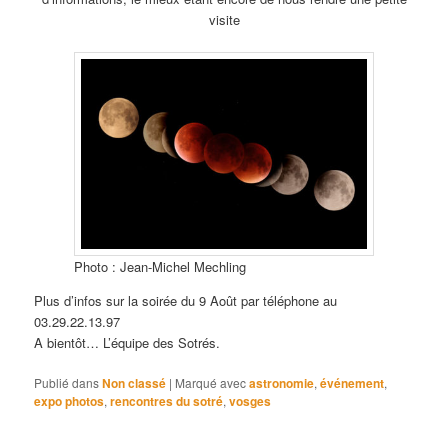
visite
Photo : Jean-Michel Mechling
Plus d’infos sur la soirée du 9 Août par téléphone au
03.29.22.13.97
A bientôt… L’équipe des Sotrés.
Publié dans
Non classé
|
Marqué avec
astronomie
,
événement
,
expo photos
,
rencontres du sotré
,
vosges