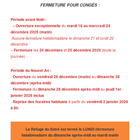
FERMETURE POUR CONGÉS :
Période avant Noël :
– Ouverture exceptionnelle
du
mardi 16 au mercredi 24
décembre 2025 (matin)
Aucune fermeture hebdomadaire le dimanche 21 et lundi 22
décembre
– Fermeture
les
24 décembre
et
25 décembre 2025
(toute la
journée)
Période du Nouvel An :
-
Ouverture
du
vendredi 26 décembre (matin)
au
dimanche 28
décembre (après-midi)
-
Fermeture
du
dimanche 28 décembre après-midi
au
jeudi 1er
janvier 2026 inclus
-
Reprise des horaires habituels
à partir du
vendredi 2 janvier 2026
à 9h
Le Refuge du Sotré est fermé le LUNDI (fermeture
hebdomadaire du dimanche après-midi au mardi matin