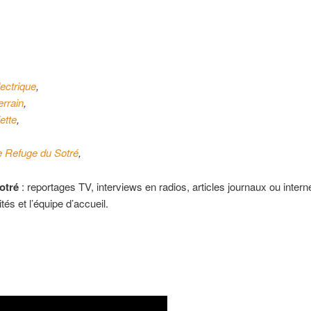
lectrique
,
errain
,
ette
,
,
e Refuge du Sotré
,
otré
: reportages TV, interviews en radios, articles journaux ou intern
tés et l’équipe d’accueil.