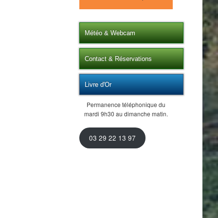
Météo & Webcam
Contact & Réservations
Livre d'Or
Permanence téléphonique du
mardi 9h30 au dimanche matin.
03 29 22 13 97