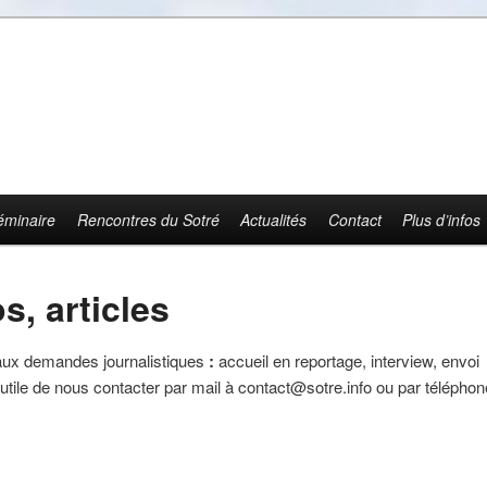
éminaire
Rencontres du Sotré
Actualités
Contact
Plus d’infos
s, articles
 aux demandes journalistiques
:
accueil en reportage, interview, envoi
t utile de nous contacter par mail à contact@sotre.info ou par télépho