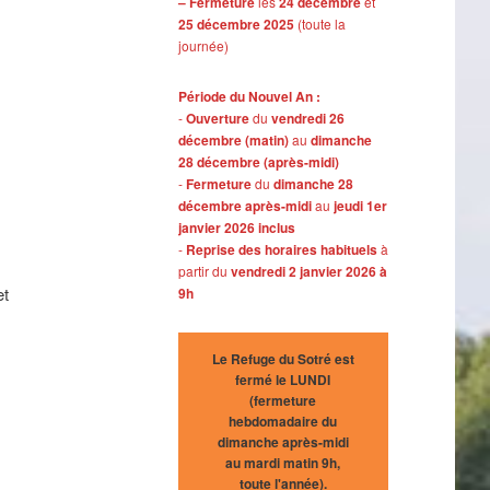
– Fermeture
les
24 décembre
et
25 décembre 2025
(toute la
journée)
Période du Nouvel An :
-
Ouverture
du
vendredi 26
décembre (matin)
au
dimanche
28 décembre (après-midi)
-
Fermeture
du
dimanche 28
décembre après-midi
au
jeudi 1er
janvier 2026 inclus
-
Reprise des horaires habituels
à
partir du
vendredi 2 janvier 2026 à
et
9h
Le Refuge du Sotré est
fermé le LUNDI
(fermeture
hebdomadaire du
dimanche après-midi
au mardi matin 9h,
toute l'année).