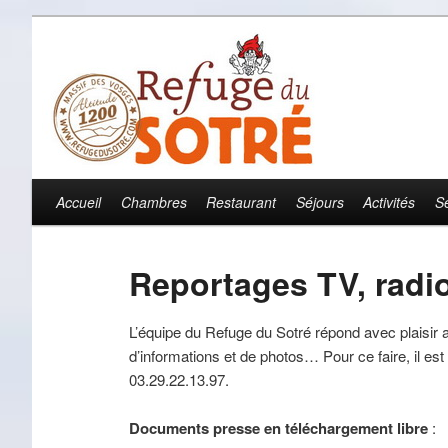
Accueil
Chambres
Restaurant
Séjours
Activités
S
Menu principal
Aller au contenu principal
Aller au contenu secondaire
Reportages TV, radio
L’équipe du Refuge du Sotré répond avec plaisir
d’informations et de photos… Pour ce faire, il es
03.29.22.13.97.
Documents presse en téléchargement libre
: