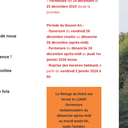
– Fermeture
les
24 décembre
et
25 décembre 2025
(toute la
journée)
Période du Nouvel An :
-
Ouverture
du
vendredi 26
nde nous
décembre (matin)
au
dimanche
28 décembre (après-midi)
-
Fermeture
du
dimanche 28
décembre après-midi
au
jeudi 1er
ence !
janvier 2026 inclus
-
Reprise des horaires habituels
à
boîtes
partir du
vendredi 2 janvier 2026 à
9h
 fois
Le Refuge du Sotré est
fermé le LUNDI
(fermeture
hebdomadaire du
dimanche après-midi
au mardi matin 9h,
toute l'année).