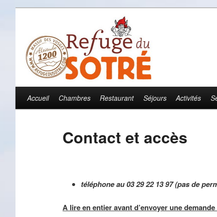
Accueil
Chambres
Restaurant
Séjours
Activités
S
Menu principal
Aller au contenu principal
Aller au contenu secondaire
Contact et accès
téléphone au 03 29 22 13 97 (pas de per
A lire en entier avant d’envoyer une demande v