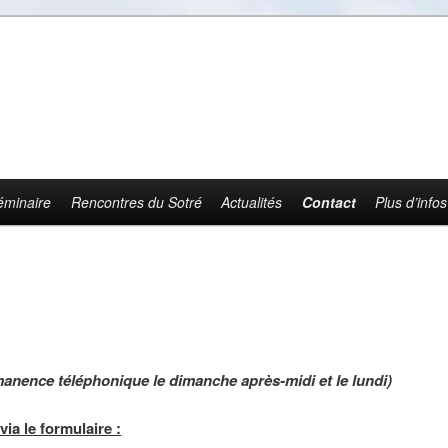
éminaire
Rencontres du Sotré
Actualités
Contact
Plus d’infos
manence téléphonique le dimanche après-midi et le lundi)
ia le formulaire :