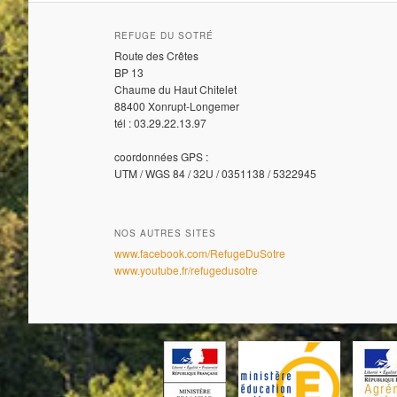
REFUGE DU SOTRÉ
Route des Crêtes
BP 13
Chaume du Haut Chitelet
88400 Xonrupt-Longemer
tél : 03.29.22.13.97
coordonnées GPS :
UTM / WGS 84 / 32U / 0351138 / 5322945
NOS AUTRES SITES
www.facebook.com/RefugeDuSotre
www.youtube.fr/refugedusotre