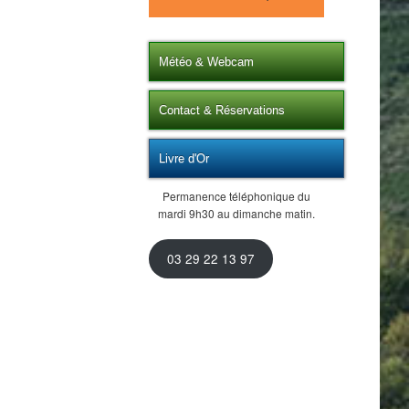
Météo & Webcam
Contact & Réservations
Livre d'Or
Permanence téléphonique du
mardi 9h30 au dimanche matin.
03 29 22 13 97