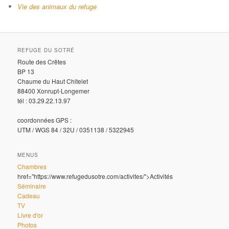
Vie des animaux du refuge
REFUGE DU SOTRÉ
Route des Crêtes
BP 13
Chaume du Haut Chitelet
88400 Xonrupt-Longemer
tél : 03.29.22.13.97
coordonnées GPS :
UTM / WGS 84 / 32U / 0351138 / 5322945
MENUS
Chambres
href="https://www.refugedusotre.com/activites/">Activités
Séminaire
Cadeau
TV
Livre d'or
Photos