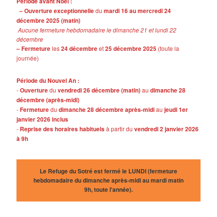
Période avant Noël :
– Ouverture exceptionnelle
du
mardi 16 au mercredi 24
décembre 2025 (matin)
Aucune fermeture hebdomadaire le dimanche 21 et lundi 22
décembre
– Fermeture
les
24 décembre
et
25 décembre 2025
(toute la
journée)
Période du Nouvel An :
-
Ouverture
du
vendredi 26 décembre (matin)
au
dimanche 28
décembre (après-midi)
-
Fermeture
du
dimanche 28 décembre après-midi
au
jeudi 1er
janvier 2026 inclus
-
Reprise des horaires habituels
à partir du
vendredi 2 janvier 2026
à 9h
Le Refuge du Sotré est fermé le LUNDI (fermeture
hebdomadaire du dimanche après-midi au mardi matin
9h, toute l'année).