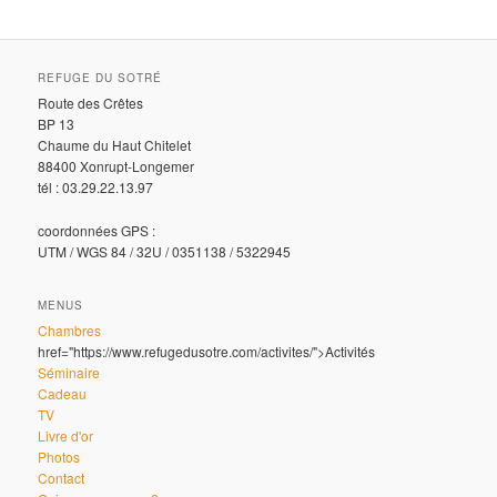
REFUGE DU SOTRÉ
Route des Crêtes
BP 13
Chaume du Haut Chitelet
88400 Xonrupt-Longemer
tél : 03.29.22.13.97
coordonnées GPS :
UTM / WGS 84 / 32U / 0351138 / 5322945
MENUS
Chambres
href="https://www.refugedusotre.com/activites/">Activités
Séminaire
Cadeau
TV
Livre d'or
Photos
Contact