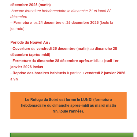
décembre 2025 (matin)
Aucune fermeture hebdomadaire le dimanche 21 et lundi 22
décembre
– Fermeture
les
24 décembre
et
25 décembre 2025
(toute la
journée)
Période du Nouvel An :
-
Ouverture
du
vendredi 26 décembre (matin)
au
dimanche 28
décembre (après-midi)
-
Fermeture
du
dimanche 28 décembre après-midi
au
jeudi 1er
janvier 2026 inclus
-
Reprise des horaires habituels
à partir du
vendredi 2 janvier 2026
à 9h
Le Refuge du Sotré est fermé le LUNDI (fermeture
hebdomadaire du dimanche après-midi au mardi matin
9h, toute l'année).