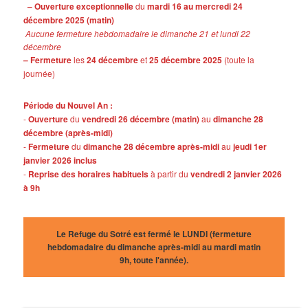
– Ouverture exceptionnelle
du
mardi 16 au mercredi 24
décembre 2025 (matin)
Aucune fermeture hebdomadaire le dimanche 21 et lundi 22
décembre
– Fermeture
les
24 décembre
et
25 décembre 2025
(toute la
journée)
Période du Nouvel An :
-
Ouverture
du
vendredi 26 décembre (matin)
au
dimanche 28
décembre (après-midi)
-
Fermeture
du
dimanche 28 décembre après-midi
au
jeudi 1er
janvier 2026 inclus
-
Reprise des horaires habituels
à partir du
vendredi 2 janvier 2026
à 9h
Le Refuge du Sotré est fermé le LUNDI (fermeture
hebdomadaire du dimanche après-midi au mardi matin
9h, toute l'année).