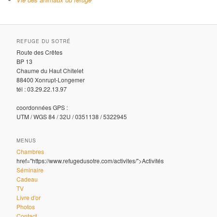
REFUGE DU SOTRÉ
Route des Crêtes
BP 13
Chaume du Haut Chitelet
88400 Xonrupt-Longemer
tél : 03.29.22.13.97
coordonnées GPS :
UTM / WGS 84 / 32U / 0351138 / 5322945
MENUS
Chambres
href="https://www.refugedusotre.com/activites/">Activités
Séminaire
Cadeau
TV
Livre d'or
Photos
Contact