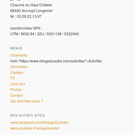
Chaume du Haut Chitelet
88400 Xonrupt-Longemer
tél : 03.29.22.13.97
coordonnées GPS :
UTM / WGS 84 / 32U / 0351138 / 5322945
MENUS
Chambres
href="https://www.refugedusotre.com/activites/">Activités
Séminaire
Cadeau
TV
Livre d'or
Photos
Contact
Qui sommes-nous ?
NOS AUTRES SITES
www.facebook.com/RefugeDuSotre
www.youtube.fr/refugedusotre