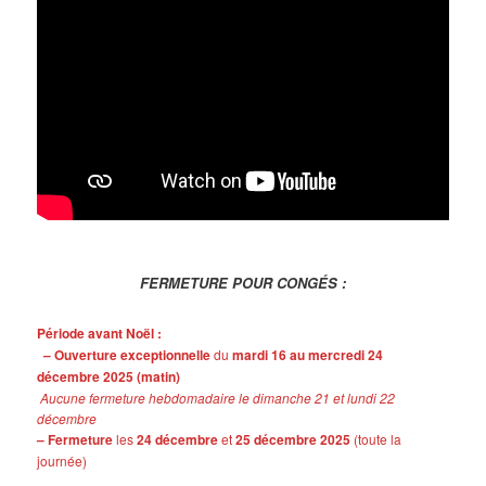
FERMETURE POUR CONGÉS :
Période avant Noël :
– Ouverture exceptionnelle
du
mardi 16 au mercredi 24
décembre 2025 (matin)
Aucune fermeture hebdomadaire le dimanche 21 et lundi 22
décembre
– Fermeture
les
24 décembre
et
25 décembre 2025
(toute la
journée)