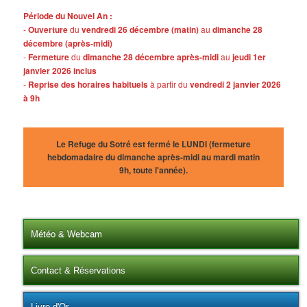
Période du Nouvel An :
-
Ouverture
du
vendredi 26 décembre (matin)
au
dimanche 28
décembre (après-midi)
-
Fermeture
du
dimanche 28 décembre après-midi
au
jeudi 1er
janvier 2026 inclus
-
Reprise des horaires habituels
à partir du
vendredi 2 janvier 2026
à 9h
Le Refuge du Sotré est fermé le LUNDI (fermeture
hebdomadaire du dimanche après-midi au mardi matin
9h, toute l'année).
Météo & Webcam
Contact & Réservations
Livre d'Or