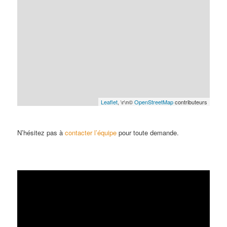
Leaflet
, \r\n©
OpenStreetMap
contributeurs
N’hésitez pas à
contacter l’équipe
pour toute demande.