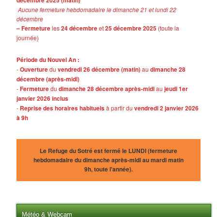
Aucune fermeture hebdomadaire le dimanche 21 et lundi 22
décembre
– Fermeture
les
24 décembre
et
25 décembre 2025
(toute la
journée)
Période du Nouvel An :
-
Ouverture
du
vendredi 26 décembre (matin)
au
dimanche 28
décembre (après-midi)
-
Fermeture
du
dimanche 28 décembre après-midi
au
jeudi 1er
janvier 2026 inclus
-
Reprise des horaires habituels
à partir du
vendredi 2 janvier 2026
à 9h
Le Refuge du Sotré est fermé le LUNDI (fermeture
hebdomadaire du dimanche après-midi au mardi matin
9h, toute l'année).
Météo & Webcam