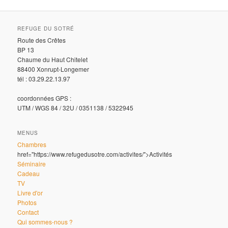
REFUGE DU SOTRÉ
Route des Crêtes
BP 13
Chaume du Haut Chitelet
88400 Xonrupt-Longemer
tél : 03.29.22.13.97
coordonnées GPS :
UTM / WGS 84 / 32U / 0351138 / 5322945
MENUS
Chambres
href="https://www.refugedusotre.com/activites/">Activités
Séminaire
Cadeau
TV
Livre d'or
Photos
Contact
Qui sommes-nous ?