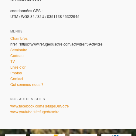
coordonnées GPS :
UTM / WGS 84 / 32U / 0351138 / 5322945
MENUS
Chambres
href="https://www.refugedusotre.com/activites/">Activités
Séminaire
Cadeau
TV
Livre d'or
Photos
Contact
Qui sommes-nous ?
NOS AUTRES SITES
www.facebook.com/RefugeDuSotre
www.youtube.fr/refugedusotre