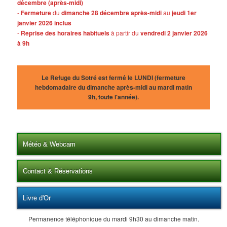
décembre (après-midi)
-
Fermeture
du
dimanche 28 décembre après-midi
au
jeudi 1er
janvier 2026 inclus
-
Reprise des horaires habituels
à partir du
vendredi 2 janvier 2026
à 9h
Le Refuge du Sotré est fermé le LUNDI (fermeture
hebdomadaire du dimanche après-midi au mardi matin
9h, toute l'année).
Météo & Webcam
Contact & Réservations
Livre d'Or
Permanence téléphonique du mardi 9h30 au dimanche matin.