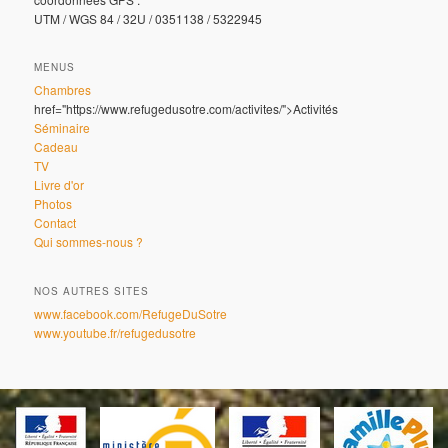
UTM / WGS 84 / 32U / 0351138 / 5322945
MENUS
Chambres
href="https://www.refugedusotre.com/activites/">Activités
Séminaire
Cadeau
TV
Livre d'or
Photos
Contact
Qui sommes-nous ?
NOS AUTRES SITES
www.facebook.com/RefugeDuSotre
www.youtube.fr/refugedusotre