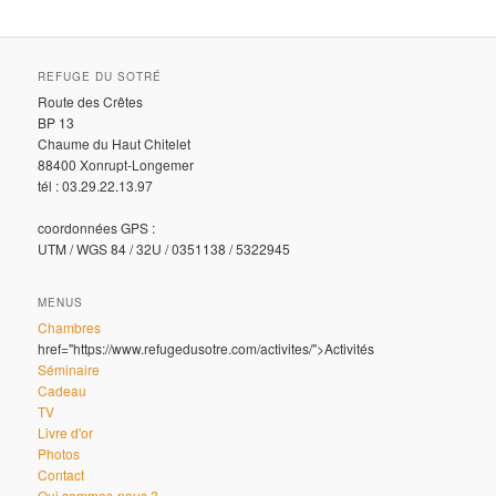
REFUGE DU SOTRÉ
Route des Crêtes
BP 13
Chaume du Haut Chitelet
88400 Xonrupt-Longemer
tél : 03.29.22.13.97
coordonnées GPS :
UTM / WGS 84 / 32U / 0351138 / 5322945
MENUS
Chambres
href="https://www.refugedusotre.com/activites/">Activités
Séminaire
Cadeau
TV
Livre d'or
Photos
Contact
Qui sommes-nous ?