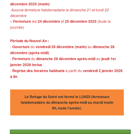
décembre 2025 (matin)
Aucune fermeture hebdomadaire le dimanche 21 et lundi 22
décembre
– Fermeture
les
24 décembre
et
25 décembre 2025
(toute la
journée)
Période du Nouvel An :
-
Ouverture
du
vendredi 26 décembre (matin)
au
dimanche 28
décembre (après-midi)
-
Fermeture
du
dimanche 28 décembre après-midi
au
jeudi 1er
janvier 2026 inclus
-
Reprise des horaires habituels
à partir du
vendredi 2 janvier 2026
à 9h
Le Refuge du Sotré est fermé le LUNDI (fermeture
hebdomadaire du dimanche après-midi au mardi matin
9h, toute l'année).