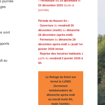
e journée
– Fermeture
les
24 décembre
et
25 décembre 2025
(toute la
ages
journée)
Période du Nouvel An :
-
Ouverture
du
vendredi 26
décembre (matin)
au
dimanche
es sont
28 décembre (après-midi)
-
Fermeture
du
dimanche 28
pports
décembre après-midi
au
jeudi 1er
janvier 2026 inclus
-
Reprise des horaires habituels
à
partir du
vendredi 2 janvier 2026 à
di au
9h
Le Refuge du Sotré est
fermé le LUNDI
(fermeture
hebdomadaire du
dimanche après-midi
au mardi matin 9h,
toute l'année).