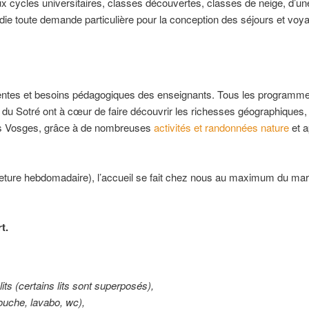
x cycles universitaires, classes découvertes, classes de neige, d’un
ie toute demande particulière pour la conception des séjours et voy
ttentes et besoins pédagogiques des enseignants. Tous les programm
u Sotré ont à cœur de faire découvrir les richesses géographiques,
des Vosges, grâce à de nombreuses
activités et randonnées nature
et a
eture hebdomadaire), l’accueil se fait chez nous au maximum du mar
t.
lits (certains lits sont superposés),
ouche, lavabo, wc),