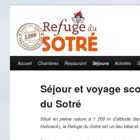
Accueil
Chambres
Restaurant
Séjours
Activités
S
Menu principal
Aller au contenu principal
Aller au contenu secondaire
Séjour et voyage sc
du Sotré
Situé en pleine nature à 1 200 m d’altitude d
Hohneck), le Refuge du Sotré est un lieu idéal et