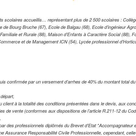
s scolaires accueillis… représentant plus de 2 500 scolaires : Collèg
ole de Bourg Bruche (67), Ecole de Balgau (68), Ecole d’ingénieur Agr
amiliale et Rurale (88), Maison d’Enfants à Caractère Social (88), F
de Commerce et de Management ICN (54), Lycée professionnel d’Horticu
puis confirmée par un versement d’arrhes de 40% du montant total du
 départ,
du client à la totalité des conditions présentées dans le devis, aux cond
ales de vente (conformes aux dispositions de l’article R.211-12 du Co
,
par des professionnels diplômés du Brevet d’Etat *Accompagnateur 
e Assurance Responsabilité Civile Professionnelle, cependant, celle