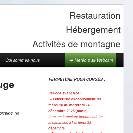
Restauration
Hébergement
Activités de montagne
Qui sommes-nous
🌤 Météo & 📸 Webcam
FERMETURE POUR CONGÉS :
fuge
Période avant Noël :
– Ouverture exceptionnelle
du
mardi 16 au mercredi 24
décembre 2025 (matin)
rraine (le
Aucune fermeture hebdomadaire
le dimanche 21 et lundi 22
décembre