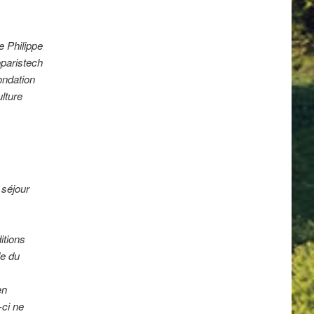
e Philippe
oparistech
ondation
lture
 séjour
itions
de du
en
-ci ne