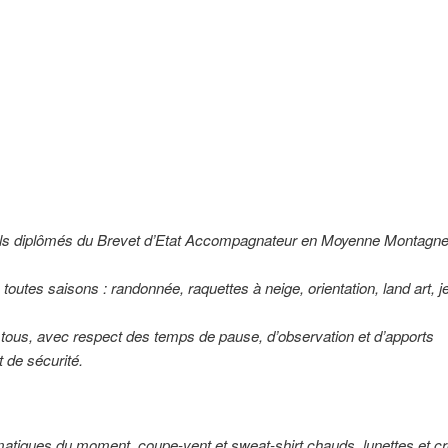
ls diplômés du Brevet d’Etat Accompagnateur en Moyenne Montagn
 toutes saisons : randonnée, raquettes à neige, orientation, land art, j
 tous, avec respect des temps de pause, d’observation et d’apports
 de sécurité.
imatiques du moment, coupe-vent et sweat-shirt chauds, lunettes et 