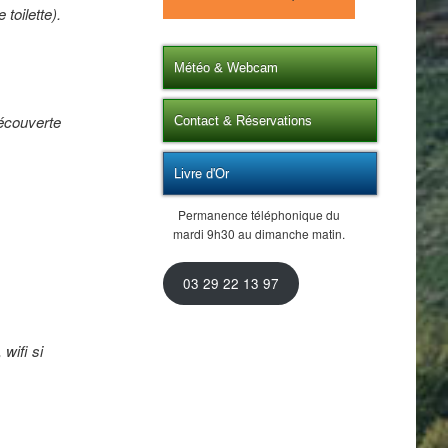
toilette).
Météo & Webcam
découverte
Contact & Réservations
Livre d'Or
Permanence téléphonique du
mardi 9h30 au dimanche matin.
03 29 22 13 97
wifi si