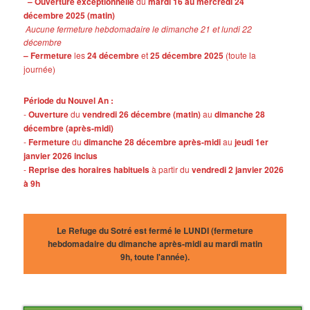
– Ouverture exceptionnelle
du
mardi 16 au mercredi 24
décembre 2025 (matin)
Aucune fermeture hebdomadaire le dimanche 21 et lundi 22
décembre
– Fermeture
les
24 décembre
et
25 décembre 2025
(toute la
journée)
Période du Nouvel An :
-
Ouverture
du
vendredi 26 décembre (matin)
au
dimanche 28
décembre (après-midi)
-
Fermeture
du
dimanche 28 décembre après-midi
au
jeudi 1er
janvier 2026 inclus
-
Reprise des horaires habituels
à partir du
vendredi 2 janvier 2026
à 9h
Le Refuge du Sotré est fermé le LUNDI (fermeture
hebdomadaire du dimanche après-midi au mardi matin
9h, toute l'année).