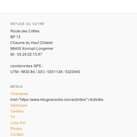
REFUGE DU SOTRÉ
Route des Crêtes
BP 13
Chaume du Haut Chitelet
88400 Xonrupt-Longemer
tél : 03.29.22.13.97
coordonnées GPS :
UTM / WGS 84 / 32U / 0351138 / 5322945
MENUS
Chambres
href="https://www.refugedusotre.com/activites/">Activités
Séminaire
Cadeau
TV
Livre d'or
Photos
Contact