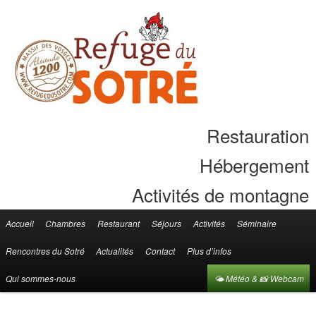
Restauration
Hébergement
Activités de montagne
Accueil
Chambres
Restaurant
Séjours
Activités
Séminaire
Menu principal
Aller au contenu principal
Aller au contenu secondaire
Rencontres du Sotré
Actualités
Contact
Plus d’infos
Qui sommes-nous
🌤 Météo & 📸 Webcam