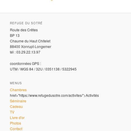
REFUGE DU SOTRÉ
Route des Crêtes
BP 13
Chaume du Haut Chitelet
88400 Xonrupt-Longemer
tél : 03.29.22.13.97
coordonnées GPS :
UTM / WGS 84 / 32U / 0351138 / 5322945
MENUS
Chambres
href="https://www.refugedusotre.com/activites/">Activités
Séminaire
Cadeau
TV
Livre d'or
Photos
Contact