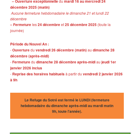
– Ouverture exceptionnelle
du
mardi 16 au mercredi 24
décembre 2025 (matin)
Aucune fermeture hebdomadaire le dimanche 21 et lundi 22
décembre
– Fermeture
les
24 décembre
et
25 décembre 2025
(toute la
journée)
Période du Nouvel An :
-
Ouverture
du
vendredi 26 décembre (matin)
au
dimanche 28
décembre (après-midi)
-
Fermeture
du
dimanche 28 décembre après-midi
au
jeudi 1er
janvier 2026 inclus
-
Reprise des horaires habituels
à partir du
vendredi 2 janvier 2026
à 9h
Le Refuge du Sotré est fermé le LUNDI (fermeture
hebdomadaire du dimanche après-midi au mardi matin
9h, toute l'année).