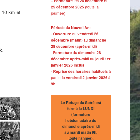
– Fermeture
les
24 décembre
et
25 décembre 2025
(toute la
e 10 km et
journée)
Période du Nouvel An :
-
Ouverture
du
vendredi 26
décembre (matin)
au
dimanche
28 décembre (après-midi)
ck.
-
Fermeture
du
dimanche 28
décembre après-midi
au
jeudi 1er
janvier 2026 inclus
-
Reprise des horaires habituels
à
partir du
vendredi 2 janvier 2026 à
9h
Le Refuge du Sotré est
fermé le LUNDI
(fermeture
hebdomadaire du
dimanche après-midi
au mardi matin 9h,
toute l'année).