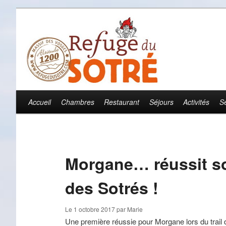
Accueil
Chambres
Restaurant
Séjours
Activités
S
Menu principal
Aller au contenu principal
Aller au contenu secondaire
Morgane… réussit so
des Sotrés !
Le
1 octobre 2017
par
Marie
Une première réussie pour Morgane lors du trail 