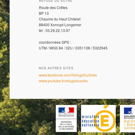
REFUGE DU SOTRÉ
Route des Crêtes
BP 13
Chaume du Haut Chitelet
88400 Xonrupt-Longemer
tél : 03.29.22.13.97
coordonnées GPS :
UTM / WGS 84 / 32U / 0351138 / 5322945
NOS AUTRES SITES
www.facebook.com/RefugeDuSotre
www.youtube.fr/refugedusotre