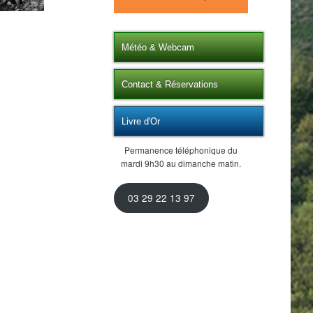
Météo & Webcam
Contact & Réservations
Livre d'Or
Permanence téléphonique du
mardi 9h30 au dimanche matin.
03 29 22 13 97