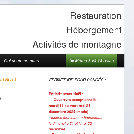
Restauration
Hébergement
Activités de montagne
Qui sommes-nous
🌤 Météo & 📸 Webcam
»
s Sotrés !
FERMETURE POUR CONGÉS :
e
Période avant Noël :
– Ouverture exceptionnelle
du
mardi 16 au mercredi 24
décembre 2025 (matin)
Aucune fermeture hebdomadaire
le dimanche 21 et lundi 22
décembre