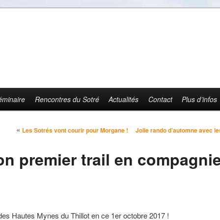
éminaire
Rencontres du Sotré
Actualités
Contact
Plus d’infos
Navigation des articles
«
Les Sotrés vont courir pour Morgane !
Jolie rando d’automne avec le
n premier trail en compagni
des Hautes Mynes du Thillot en ce 1er octobre 2017 !