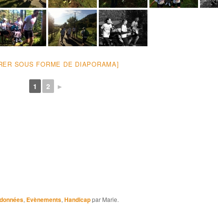
RER SOUS FORME DE DIAPORAMA]
1
2
►
ndonnées
,
Evènements
,
Handicap
par Marie.