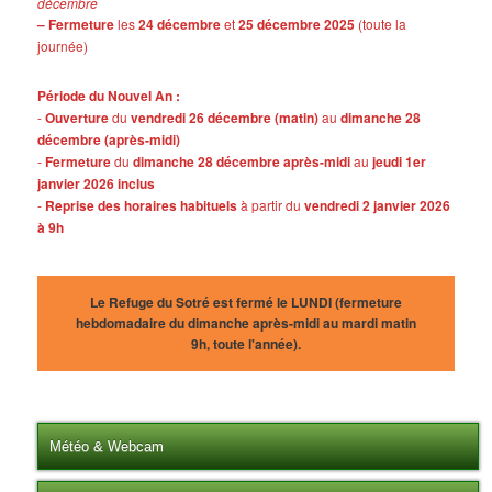
décembre
– Fermeture
les
24 décembre
et
25 décembre 2025
(toute la
journée)
Période du Nouvel An :
-
Ouverture
du
vendredi 26 décembre (matin)
au
dimanche 28
décembre (après-midi)
-
Fermeture
du
dimanche 28 décembre après-midi
au
jeudi 1er
janvier 2026 inclus
-
Reprise des horaires habituels
à partir du
vendredi 2 janvier 2026
à 9h
Le Refuge du Sotré est fermé le LUNDI (fermeture
hebdomadaire du dimanche après-midi au mardi matin
9h, toute l'année).
Météo & Webcam