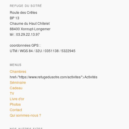
REFUGE DU SOTRÉ
Route des Crêtes
BP 13
Chaume du Haut Chitelet
88400 Xonrupt-Longemer
tél : 03.29.22.13.97
coordonnées GPS :
UTM / WGS 84 / 32U / 0351138 / 5322945
MENUS
Chambres
href="https://www.refugedusotre.com/activites/">Activités
Séminaire
Cadeau
TV
Livre d'or
Photos
Contact
Qui sommes-nous ?
NOS AUTRES SITES