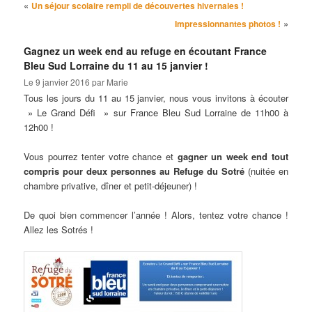
Navigation des articles
«
Un séjour scolaire rempli de découvertes hivernales !
»
Impressionnantes photos !
Gagnez un week end au refuge en écoutant France
Bleu Sud Lorraine du 11 au 15 janvier !
Le
9 janvier 2016
par
Marie
Tous les jours du 11 au 15 janvier, nous vous invitons à écouter
» Le Grand Défi » sur France Bleu Sud Lorraine de 11h00 à
12h00 !
Vous pourrez tenter votre chance et
gagner un week end tout
compris
pour deux personnes
au Refuge du Sotré
(nuitée en
chambre privative, dîner et petit-déjeuner) !
De quoi bien commencer l’année ! Alors, tentez votre chance !
Allez les Sotrés !