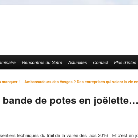
éminaire
Rencontres du Sotré
Actualités
Contact
Plus d’infos
s manquer !
Ambassadeurs des Vosges ? Des entreprises qui voient la vie en
ne bande de potes en joëlette
entiers techniques du trail de la vallée des lacs 2016 ! Et c’est en j