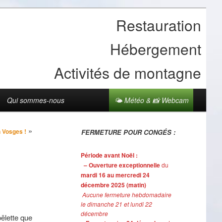
Restauration
Hébergement
Activités de montagne
Qui sommes-nous
🌤 Météo & 📸 Webcam
»
 Vosges !
FERMETURE POUR CONGÉS :
…
Période avant Noël :
– Ouverture exceptionnelle
du
mardi 16 au mercredi 24
décembre 2025 (matin)
Aucune fermeture hebdomadaire
le dimanche 21 et lundi 22
décembre
oëlette que