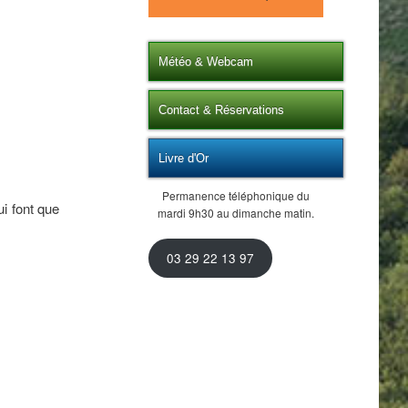
Météo & Webcam
Contact & Réservations
Livre d'Or
Permanence téléphonique du
i font que
mardi 9h30 au dimanche matin.
03 29 22 13 97