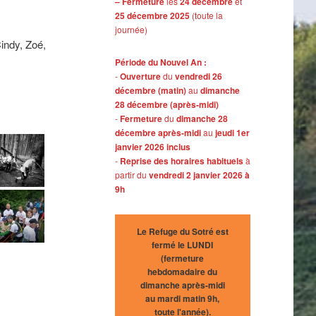
– Fermeture
les
24 décembre
et
25 décembre 2025
(toute la
journée)
Cindy, Zoé,
Période du Nouvel An :
-
Ouverture
du
vendredi 26
décembre (matin)
au
dimanche
28 décembre (après-midi)
-
Fermeture
du
dimanche 28
décembre après-midi
au
jeudi 1er
janvier 2026 inclus
-
Reprise des horaires habituels
à
partir du
vendredi 2 janvier 2026 à
9h
Le Refuge du Sotré est
fermé le LUNDI
(fermeture
hebdomadaire du
dimanche après-midi
au mardi matin 9h,
toute l'année).