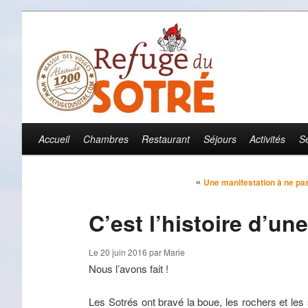
Accueil
Chambres
Restaurant
Séjours
Activités
S
Menu principal
Aller au contenu principal
Aller au contenu secondaire
Navigation des articles
«
Une manifestation à ne pa
C’est l’histoire d’u
Le
20 juin 2016
par
Marie
Nous l’avons fait !
Les Sotrés ont bravé la boue, les rochers et les s