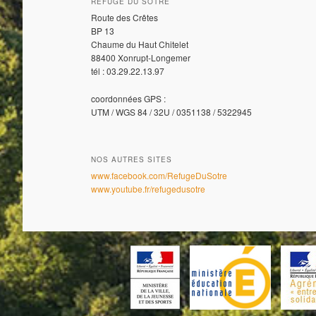
REFUGE DU SOTRÉ
Route des Crêtes
BP 13
Chaume du Haut Chitelet
88400 Xonrupt-Longemer
tél : 03.29.22.13.97
coordonnées GPS :
UTM / WGS 84 / 32U / 0351138 / 5322945
NOS AUTRES SITES
www.facebook.com/RefugeDuSotre
www.youtube.fr/refugedusotre