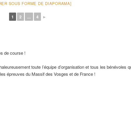
RER SOUS FORME DE DIAPORAMA]
1
2
...
4
►
s de course !
haleureusement toute l’équipe d’organisation et tous les bénévoles qu
 belles épreuves du Massif des Vosges et de France !