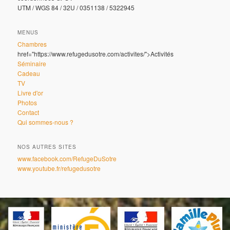
UTM / WGS 84 / 32U / 0351138 / 5322945
MENUS
Chambres
href="https://www.refugedusotre.com/activites/">Activités
Séminaire
Cadeau
TV
Livre d'or
Photos
Contact
Qui sommes-nous ?
NOS AUTRES SITES
www.facebook.com/RefugeDuSotre
www.youtube.fr/refugedusotre