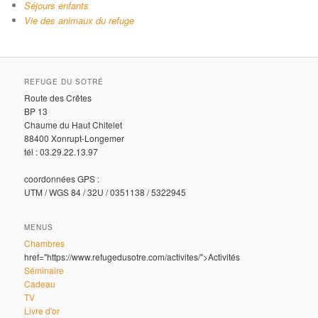
Séjours enfants
Vie des animaux du refuge
REFUGE DU SOTRÉ
Route des Crêtes
BP 13
Chaume du Haut Chitelet
88400 Xonrupt-Longemer
tél : 03.29.22.13.97
coordonnées GPS :
UTM / WGS 84 / 32U / 0351138 / 5322945
MENUS
Chambres
href="https://www.refugedusotre.com/activites/">Activités
Séminaire
Cadeau
TV
Livre d'or