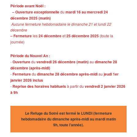
Période avant Noël :
– Ouverture exceptionnelle
du
mardi 16 au mercredi 24
décembre 2025 (matin)
Aucune fermeture hebdomadaire le dimanche 21 et lundi 22
décembre
– Fermeture
les
24 décembre
et
25 décembre 2025
(toute la
journée)
Période du Nouvel An :
-
Ouverture
du
vendredi 26 décembre (matin)
au
dimanche 28
décembre (après-midi)
-
Fermeture
du
dimanche 28 décembre après-midi
au
jeudi 1er
janvier 2026 inclus
-
Reprise des horaires habituels
à partir du
vendredi 2 janvier 2026
à 9h
Le Refuge du Sotré est fermé le LUNDI (fermeture
hebdomadaire du dimanche après-midi au mardi matin
9h, toute l'année).