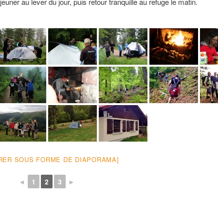
uner au lever du jour, puis retour tranquille au refuge le matin.
RER SOUS FORME DE DIAPORAMA]
◄
1
2
3
►