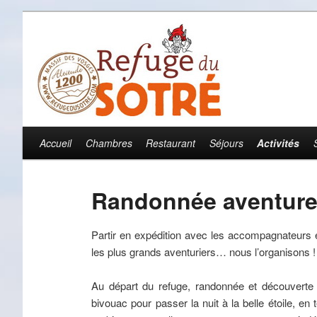
Accueil
Chambres
Restaurant
Séjours
Activités
Menu principal
Aller au contenu principal
Aller au contenu secondaire
Randonnée aventure 
Partir en expédition avec les accompagnateurs
les plus grands aventuriers… nous l’organisons ! 
Au départ du refuge, randonnée et découverte
bivouac pour passer la nuit à la belle étoile, en