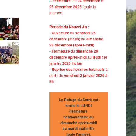
– Fermeture
les
24 décembre
et
25 décembre 2025
(toute la
journée)
Période du Nouvel An :
-
Ouverture
du
vendredi 26
décembre (matin)
au
dimanche
28 décembre (après-midi)
-
Fermeture
du
dimanche 28
décembre après-midi
au
jeudi 1er
janvier 2026 inclus
-
Reprise des horaires habituels
à
partir du
vendredi 2 janvier 2026 à
9h
Le Refuge du Sotré est
fermé le LUNDI
(fermeture
hebdomadaire du
dimanche après-midi
au mardi matin 9h,
toute l'année).