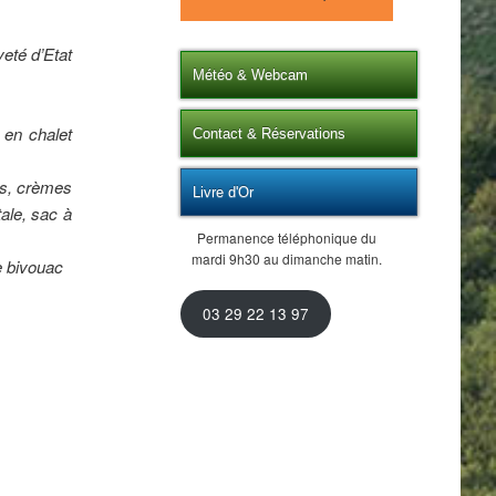
eté d’Etat
Météo & Webcam
e en chalet
Contact & Réservations
es, crèmes
Livre d'Or
ale, sac à
Permanence téléphonique du
mardi 9h30 au dimanche matin.
de bivouac
03 29 22 13 97