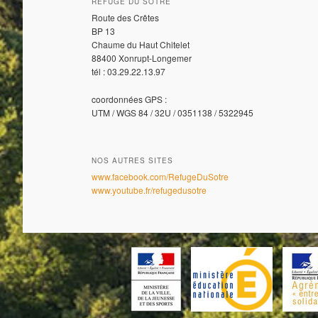
REFUGE DU SOTRÉ
Route des Crêtes
BP 13
Chaume du Haut Chitelet
88400 Xonrupt-Longemer
tél : 03.29.22.13.97
coordonnées GPS :
UTM / WGS 84 / 32U / 0351138 / 5322945
NOS AUTRES SITES
www.facebook.com/RefugeDuSotre
www.youtube.fr/refugedusotre