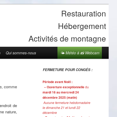
Restauration
Hébergement
Activités de montagne
s
Qui sommes-nous
🌤 Météo & 📸 Webcam
FERMETURE POUR CONGÉS :
Période avant Noël :
ble, comme
– Ouverture exceptionnelle
du
mardi 16 au mercredi 24
décembre 2025 (matin)
Aucune fermeture hebdomadaire
endroit de
le dimanche 21 et lundi 22
ine nature,
décembre