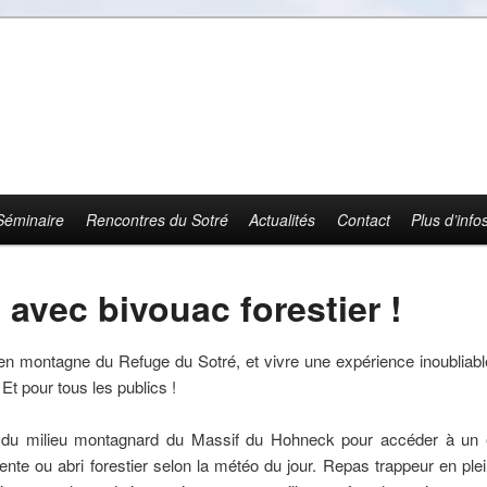
Séminaire
Rencontres du Sotré
Actualités
Contact
Plus d’info
avec bivouac forestier !
 en montagne du Refuge du Sotré, et vivre une expérience inoublia
Et pour tous les publics !
 du milieu montagnard du Massif du Hohneck pour accéder à un 
 tente ou abri forestier selon la météo du jour. Repas trappeur en ple