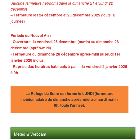
Aucune fermeture hebdomadaire le dimanche 21 et lundi 22
décembre
– Fermeture
les
24 décembre
et
25 décembre 2025
(toute la
journée)
Période du Nouvel An :
-
Ouverture
du
vendredi 26 décembre (matin)
au
dimanche 28
décembre (après-midi)
-
Fermeture
du
dimanche 28 décembre après-midi
au
jeudi 1er
janvier 2026 inclus
-
Reprise des horaires habituels
à partir du
vendredi 2 janvier 2026
à 9h
Le Refuge du Sotré est fermé le LUNDI (fermeture
hebdomadaire du dimanche après-midi au mardi matin
9h, toute l'année).
Météo & Webcam