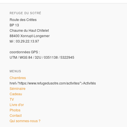
REFUGE DU SOTRÉ
Route des Crêtes
BP 13
Chaume du Haut Chitelet
88400 Xonrupt-Longemer
tél : 03.29.22.13.97
coordonnées GPS :
UTM / WGS 84 / 32U / 0351138 / 5322945
MENUS
Chambres
href="https://www.refugedusotre.com/activites/">Activités
Séminaire
Cadeau
TV
Livre d'or
Photos
Contact
Qui sommes-nous ?