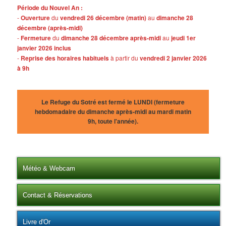
Période du Nouvel An :
-
Ouverture
du
vendredi 26 décembre (matin)
au
dimanche 28
décembre (après-midi)
-
Fermeture
du
dimanche 28 décembre après-midi
au
jeudi 1er
janvier 2026 inclus
-
Reprise des horaires habituels
à partir du
vendredi 2 janvier 2026
à 9h
Le Refuge du Sotré est fermé le LUNDI (fermeture
hebdomadaire du dimanche après-midi au mardi matin
9h, toute l'année).
Météo & Webcam
Contact & Réservations
Livre d'Or