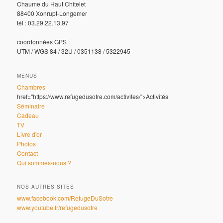
Chaume du Haut Chitelet
88400 Xonrupt-Longemer
tél : 03.29.22.13.97
coordonnées GPS :
UTM / WGS 84 / 32U / 0351138 / 5322945
MENUS
Chambres
href="https://www.refugedusotre.com/activites/">Activités
Séminaire
Cadeau
TV
Livre d'or
Photos
Contact
Qui sommes-nous ?
NOS AUTRES SITES
www.facebook.com/RefugeDuSotre
www.youtube.fr/refugedusotre