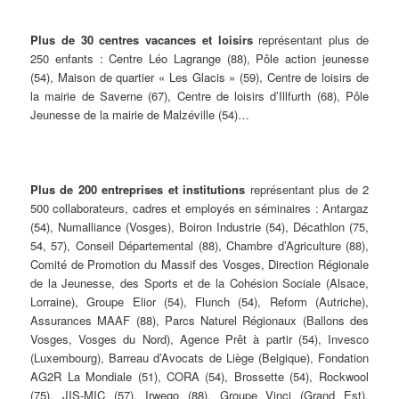
Plus de 30
centres vacances et loisirs
représentant plus de
250 enfants : Centre Léo Lagrange (88), Pôle action jeunesse
(54), Maison de quartier « Les Glacis » (59), Centre de loisirs de
la mairie de Saverne (67), Centre de loisirs d’Illfurth (68), Pôle
Jeunesse de la mairie de Malzéville (54)…
Plus de 200 entreprises et institutions
représentant plus de 2
500 collaborateurs, cadres et employés en séminaires : Antargaz
(54), Numalliance (Vosges), Boiron Industrie (54), Décathlon (75,
54, 57), Conseil Départemental (88), Chambre d’Agriculture (88),
Comité de Promotion du Massif des Vosges, Direction Régionale
de la Jeunesse, des Sports et de la Cohésion Sociale (Alsace,
Lorraine), Groupe Elior (54), Flunch (54), Reform (Autriche),
Assurances MAAF (88), Parcs Naturel Régionaux (Ballons des
Vosges, Vosges du Nord), Agence Prêt à partir (54), Invesco
(Luxembourg), Barreau d’Avocats de Liège (Belgique), Fondation
AG2R La Mondiale (51), CORA (54), Brossette (54), Rockwool
(75), JIS-MIC (57), Irwego (88), Groupe Vinci (Grand Est),