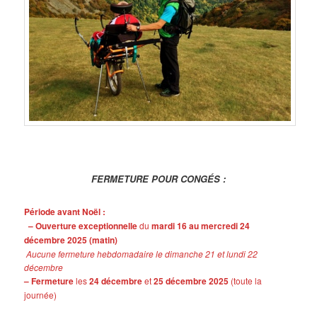
FERMETURE POUR CONGÉS :
Période avant Noël :
– Ouverture exceptionnelle
du
mardi 16 au mercredi 24
décembre 2025 (matin)
Aucune fermeture hebdomadaire le dimanche 21 et lundi 22
décembre
– Fermeture
les
24 décembre
et
25 décembre 2025
(toute la
journée)