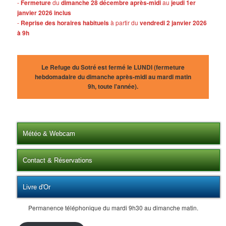
-
Fermeture
du
dimanche 28 décembre après-midi
au
jeudi 1er
janvier 2026 inclus
-
Reprise des horaires habituels
à partir du
vendredi 2 janvier 2026
à 9h
Le Refuge du Sotré est fermé le LUNDI (fermeture
hebdomadaire du dimanche après-midi au mardi matin
9h, toute l'année).
Météo & Webcam
Contact & Réservations
Livre d'Or
Permanence téléphonique du mardi 9h30 au dimanche matin.