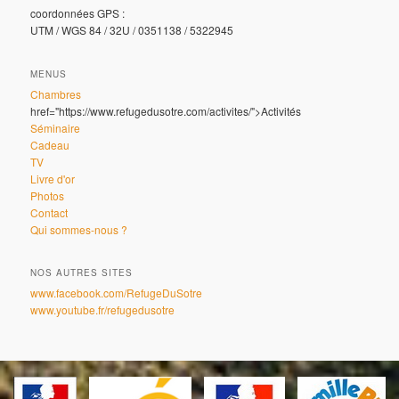
coordonnées GPS :
UTM / WGS 84 / 32U / 0351138 / 5322945
MENUS
Chambres
href="https://www.refugedusotre.com/activites/">Activités
Séminaire
Cadeau
TV
Livre d'or
Photos
Contact
Qui sommes-nous ?
NOS AUTRES SITES
www.facebook.com/RefugeDuSotre
www.youtube.fr/refugedusotre